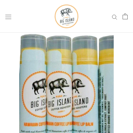
コ
ン
テ
ン
ツ
へ
ス
キ
ッ
プ