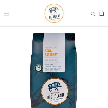
コ
ン
テ
ン
ツ
へ
ス
キ
ッ
プ